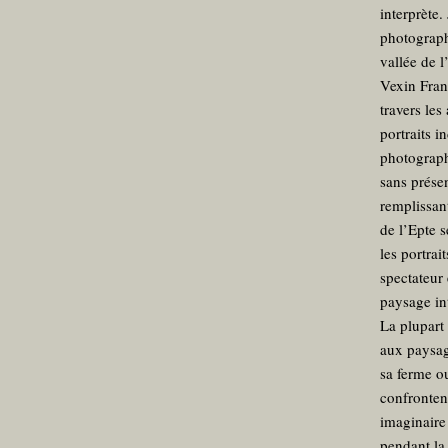
interprète.
photograph
vallée de l
Vexin Franç
travers les
portraits i
photograph
sans prése
remplissant
de l’Epte 
les portrai
spectateur 
paysage in
La plupart
aux paysag
sa ferme o
confrontent
imaginaire
pendant la 