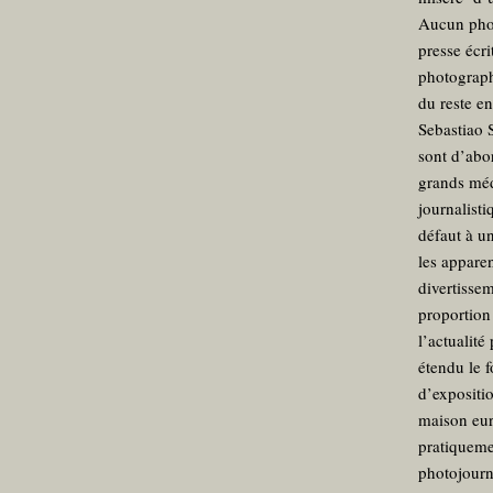
Aucun phot
presse écri
photographi
du reste en
Sebastiao S
sont d’abo
grands méd
journalisti
défaut à u
les appare
divertissem
proportion
l’actualité
étendu le 
d’expositi
maison eur
pratiqueme
photojourna