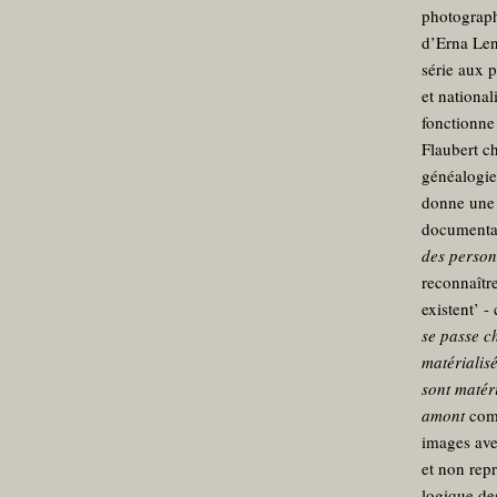
photograp
d’Erna Len
série aux 
et national
fonctionne
Flaubert c
généalogie
donne une d
documenta
des personn
reconnaître
existent’ 
se passe c
matérialis
sont matéri
amont
comm
images avec
et non repr
logique des