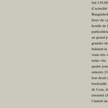
fait 130.00
d’actualité
Bangladesh,
lieux du c
hostile de
particuliè
au grand p
grandes ino
balaient la
vents très 
retire vite
quatre jou
enterrés
[
8
leur deuil 
bredouille
de l’eau, d
retourné c
l’intérêt d