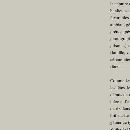
la capture 
banlieues 
favorables 
ambiant gén
préoccupés 
photographe
prison...) 
(famille, 
cérémonies
rituels.
Comme les 
les fêtes, 
débuts de m
mère et l’
de riz dan
brûle... Le
glaner ce t
Koibarta Da