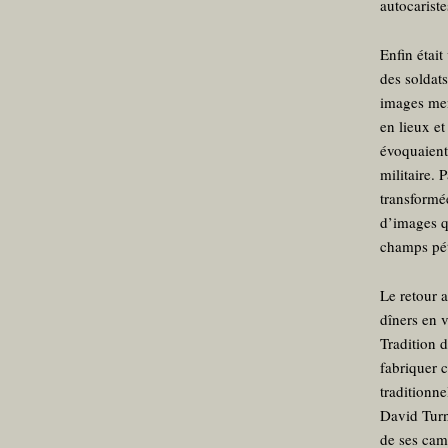
autocariste
Enfin était
des soldat
images ment
en lieux et
évoquaient
militaire. 
transformé
d’images q
champs pétr
Le retour 
dîners en 
Tradition 
fabriquer c
traditionn
David Turn
de ses cama