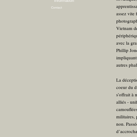
Information
apprentiss
Contact
assez vite
photograph
Vietnam de
périphériq
avec la gr
Phillip Jon
impliquant
autres phal
La déceptio
coeur du d
s’offrait à
alliés - u
camouflées
militaires,
non. Passé
d’accrocha