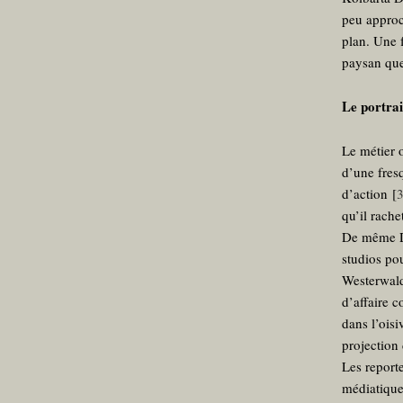
peu approch
plan. Une f
paysan que 
Le portrai
Le métier 
d’une fres
d’action
[
qu’il rache
De même Do
studios po
Westerwald
d’affaire 
dans l’oisi
projection 
Les reporte
médiatique