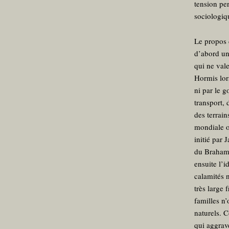
tension per
sociologiq
Le propos d
d’abord une
qui ne vale
Hormis lor
ni par le 
transport,
des terrain
mondiale 
initié par 
du Brahama
ensuite l’
calamités 
très large 
familles n
naturels. 
qui aggrave