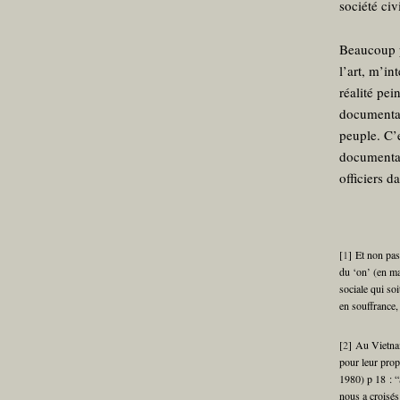
société civ
Beaucoup p
l’art, m’i
réalité pe
documentai
peuple. C’e
documentai
officiers d
[
1
]
Et non pas
du ‘on’ (en ma
sociale qui so
en souffrance
[
2
]
Au Vietnam
pour leur prop
1980) p 18 : “
nous a croisés