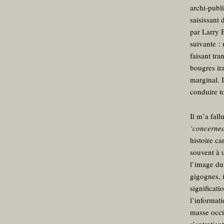
archi-publ
saisissant
par Larry 
suivante :
faisant tra
bougres ira
marginal. 
conduire to
Il m’a fall
‘concerne
histoire ca
souvent à 
l’image du
gigognes, 
significati
l’informat
masse occi