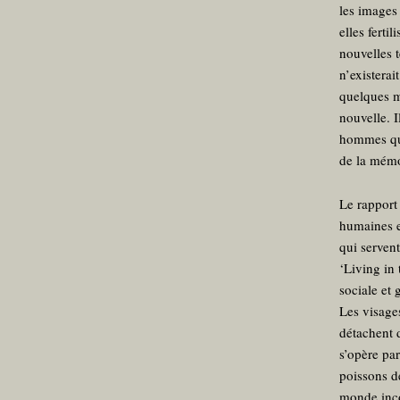
les images 
elles ferti
nouvelles t
n’existera
quelques m
nouvelle. 
hommes qui
de la mémo
Le rapport
humaines et
qui servent
‘Living in 
sociale et
Les visages
détachent 
s’opère pa
poissons de
monde incon