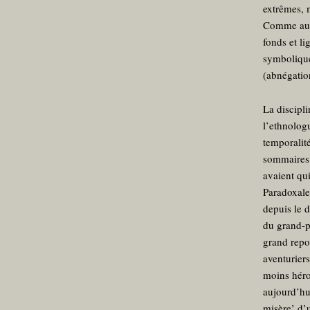
extrêmes, 
Comme au f
fonds et li
symbolique
(abnégatio
La discipli
l’ethnologu
temporalit
sommaires, 
avaient qui
Paradoxale
depuis le 
du grand-p
grand repo
aventuriers
moins héro
aujourd’hu
misère’ d’