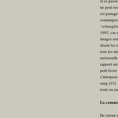
et se pass
ne peut res
est partag
contemporai
‘zeitungfot
1993, car e
images son
disent les 
tous les m
universell
rapport aux
petit livre
s’interpose
sang
[
49
]
.
toute en pa
La commun
De retour 