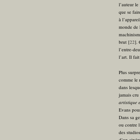
l’auteur le
que se fair
à l’apparei
monde de l
machinisme 
brut
[
22
]
.
l’entre-deu
l’art. Il f
Plus surpr
comme le r
dans lesque
jamais cru
artistique 
Evans pour
Dans sa ge
ou contre l
des studio
d’un ciném