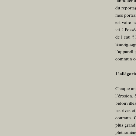
fabriquer d
du reportag
mes portra
est votre 
ici ? Possé
de l’eau ? 
témoignage.
l’appareil 
commun con
L’allégori
Chaque ann
l’érosion. 
bidonville
les rives e
courants. C
plus grand
phénomène 