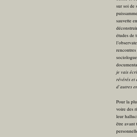
sur soi de 
puissammen
sauvette en
déconstrui
études de t
l’observat
rencontres 
sociologue
documenta
je vais écr
révérés et
d’autres e
Pour la plu
voire des r
leur halluc
être avant 
personnelle