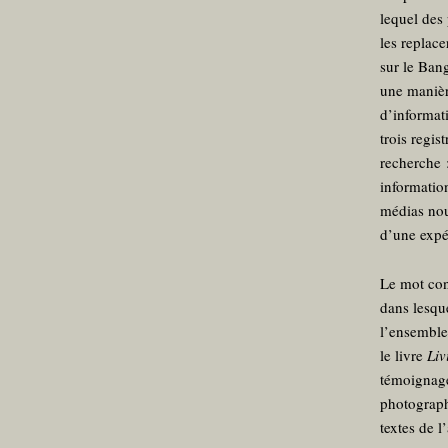
lequel des 
les replace
sur le Ban
une manièr
d’informat
trois regis
recherche 
information
médias nou
d’une expé
Le mot con
dans lesque
l’ensemble
le livre
Liv
témoignages
photograph
textes de 