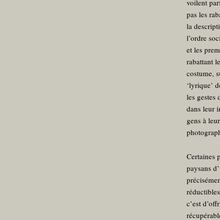
voilent par
pas les rab
la descript
l’ordre soc
et les prem
rabattant l
costume, su
‘lyrique’ 
les gestes
dans leur 
gens à leu
photograph
Certaines 
paysans d
précisément
réductible
c’est d’of
récupérabl