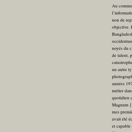
Au commenc
l’informati
non de rep
objective. 
Bangladesh
occidentau
noyés du c
de talent, 
catastrophe
un autre t
photograph
années 197
métier dan
quotidien c
Magnum
[
mes premiè
avait été é
et capable 