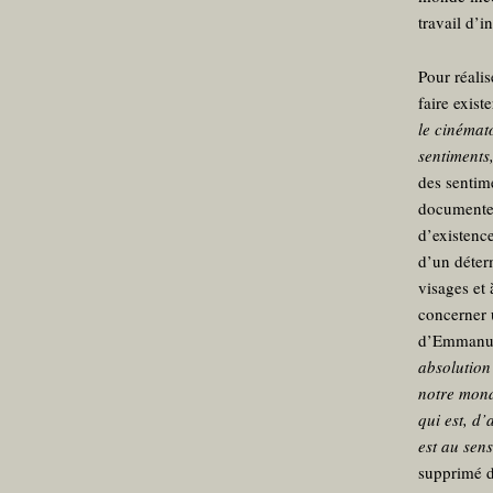
travail d’i
Pour réalis
faire exist
le cinéma
sentiments
des sentim
documenter
d’existenc
d’un déter
visages et 
concerner 
d’Emmanue
absolution
notre mond
qui est, d’
est au sens
supprimé d