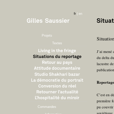
fr
|
en
Projets
Situatio
Textes
J’ai mené 
du delta d
lacustre d
publication
Reportage
C’est en d
première f
pu couvrir
Commandes
soviétique