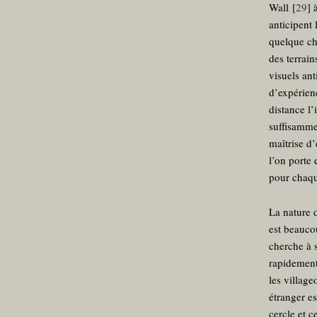
Wall
[
29
]
à
anticipent 
quelque cho
des terrain
visuels ant
d’expérien
distance l’
suffisammen
maîtrise d
l’on porte 
pour chaqu
La nature 
est beauco
cherche à s
rapidement
les village
étranger es
cercle et c