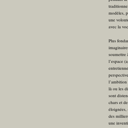
traditionn
modèles, p
une volont
avec la vo
Plus fonda
imaginaire
soumettre 
l’espace (a
entretienn
perspective
l’ambition 
là ou les d
sont diste
chars et d
éloignées,
des millier
une inventi