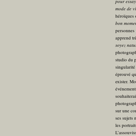
pour essay
mode de vie
héroïques o
bon momen
personnes p
apprend tr
soyez natur
photograph
studio du p
singularité
éprouvé qu
exister. Mo
événements 
souhaiterai
photograph
sur une co
ses sujets 
les portrai
L’assouviss