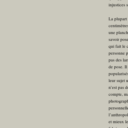
injustices 
La plupart d
centimètre
une planche
savoir pos
qui fait le
personne ph
pas des lar
de pose. Il
popularisé
leur sujet 
n’est pas d
compte, ma
photograph
personnelle
l’anthropo
et mieux l