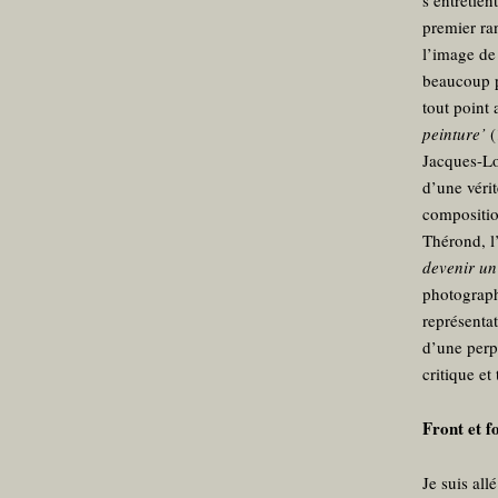
s’entretien
premier ra
l’image de 
beaucoup p
tout point 
peinture’
(
Jacques-Lo
d’une véri
compositio
Thérond, l
devenir u
photograph
représenta
d’une perp
critique et
Front et f
Je suis al