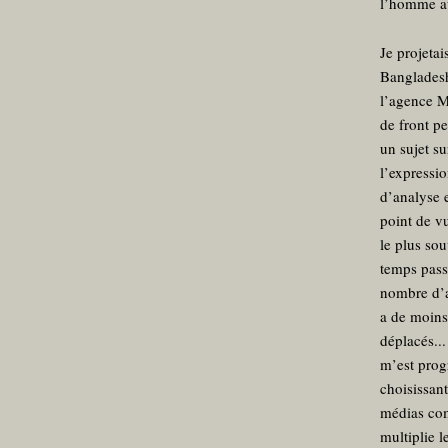
l’homme au 
Je projeta
Banglades
l’agence M
de front pe
un sujet s
l’expressio
d’analyse 
point de v
le plus so
temps pass
nombre d’a
a de moins
déplacés..
m’est prog
choisissan
médias com
multiplie l