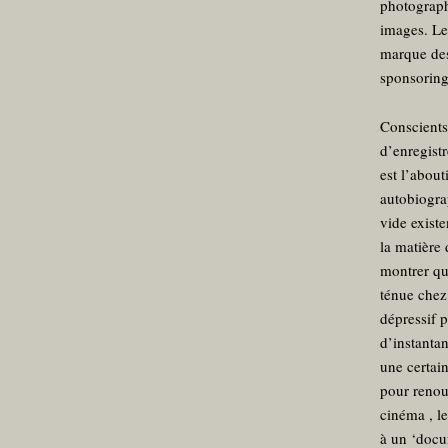
photograph
images. Le
marque des
sponsoring
Conscients 
d’enregistr
est l’abou
autobiogra
vide existe
la matière 
montrer que
ténue chez 
dépressif 
d’instanta
une certai
pour renou
cinéma , le
à un ‘docu